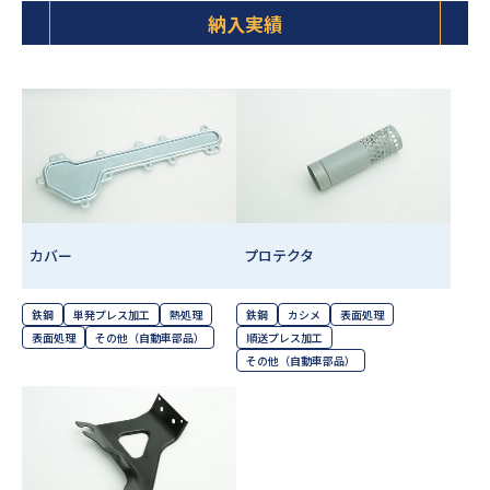
納入実績
カバー
プロテクタ
鉄鋼
単発プレス加工
熱処理
鉄鋼
カシメ
表面処理
表面処理
その他（自動車部品）
順送プレス加工
その他（自動車部品）